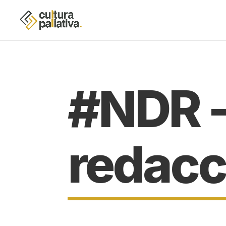
#NDR -
redacc