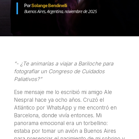
Por
Solange Bendinelli
Buenos Aires, Argentina, noviembre de 2025
“- ¿Te animarías a viajar a Bariloche para
fotografiar un Congreso de Cuidados
Paliativos?”
Ese mensaje me lo escribió mi amigo Ale
Nespral hace ya ocho años. Cruzó el
Atlántico por WhatsApp y me encontró en
Barcelona, donde vivía entonces. Mi
panorama emocional era un torbellino:
estaba por tomar un avión a Buenos Aires
para presenciar el nacimiento de mi sobrino y