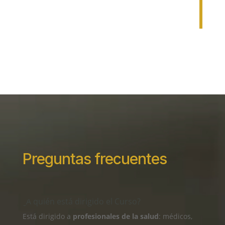
Federico Franzé.
Victor Ribnikov.
Preguntas frecuentes
¿A quién está dirigido el Curso?
Está dirigido a
profesionales de la salud
: médicos,