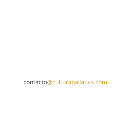
Whatsapp
Mensaje
Enviar mensaje
contacto
@culturapaliativa.com