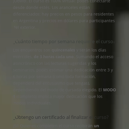
¡Obvio!. El curso es 100% virtual: podés conectarte
desde donde estés. Los aranceles están
diferenciados: hay precios en pesos para residentes
en Argentina y precios en dólares para participantes
del exterior.
¿Cuánto tiempo por semana requiere el curso?
Los encuentros son
quincenales
y serán los días
miércoles,
de 3 horas cada uno
. Sumando el acceso
asincrónico con las lecturas sugeridas y los
seminarios, podés estimar una dedicación entre 3 y
6 horas por semana (como toda formación,
dependerá del entusiasmo que tengas),
dependiendo del modo de cursada elegido. El
MODO
1
(completo) implica mayor dedicación que los
modos individuales.
¿Obtengo un certificado al finalizar el curso?
¡Sí! Quienes completen el curso recibirán
un