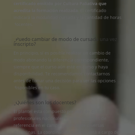
certificado emitido por Cultura Paliativa que
acredita la formación realizada
. El certificado
indicará la modalidad cursada y la cantidad de horas
docentes.
¿Puedo cambiar de modo de cursada una vez
inscripto?
En principio, sí es posible realizar un cambio de
modo abonando la diferencia correspondiente,
siempre que el curso aún esté en curso y haya
disponibilidad. Te recomendamos contactarnos
antes de tomar una decisión para ver las opciones
disponibles en tu caso.
¿Quiénes son los docentes?
El plantel está compuesto por más de 45
profesionales nacionales e internacionales de
referencia en el campo paliativo, de diversas
disciplinas. La coordinación docente está a cargo del