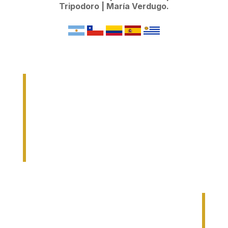
Tripodoro | María Verdugo.
COORDINACIÓN DOCENTE
Dr. Martín Nallar.
Dr. Alejandro Nespral.
ASESORÍA DOCENTE
Dra. María de los Ángeles Minatel.
COORDINACIÓN TÉCNICA
Lic. Psi. Fausto Gabin.