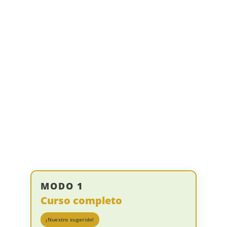
¡HAGO UN SOLO ENCUENTRO!
Seminario individual
1 seminario
(sincrónico + acceso al video posteriormente).
¡HAGO UN SOLO SEMINARIO!
MODO 1
Curso completo
¡Nuestro sugerido!