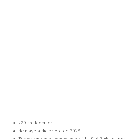
mejorar tus habilidades y
conocimientos
aprender de referentes
este curso es para vos.
220 hs docentes.
de mayo a diciembre de 2026.
16 encuentros quincenales de 3 hs (2 ó 3 clases por