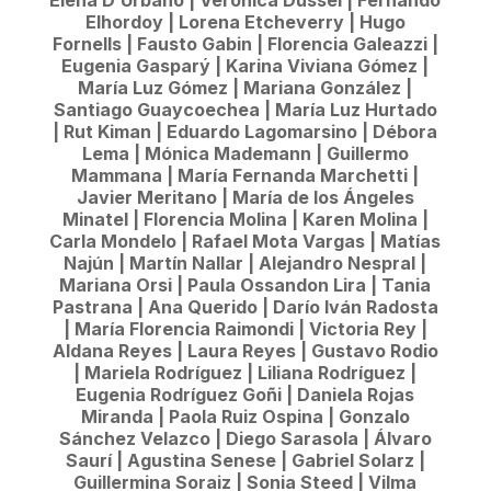
Elena D’Urbano | Verónica Dussel | Fernando
Elhordoy | Lorena Etcheverry | Hugo
Fornells | Fausto Gabin | Florencia Galeazzi |
Eugenia Gasparý | Karina Viviana Gómez |
María Luz Gómez | Mariana González |
Santiago Guaycoechea | María Luz Hurtado
| Rut Kiman | Eduardo Lagomarsino | Débora
Lema | Mónica Mademann | Guillermo
Mammana | María Fernanda Marchetti |
Javier Meritano | María de los Ángeles
Minatel | Florencia Molina | Karen Molina |
Carla Mondelo | Rafael Mota Vargas | Matías
Najún | Martín Nallar | Alejandro Nespral |
Mariana Orsi | Paula Ossandon Lira | Tania
Pastrana | Ana Querido | Darío Iván Radosta
| María Florencia Raimondi | Victoria Rey |
Aldana Reyes | Laura Reyes | Gustavo Rodio
| Mariela Rodríguez | Liliana Rodríguez |
Eugenia Rodríguez Goñi | Daniela Rojas
Miranda | Paola Ruiz Ospina | Gonzalo
Sánchez Velazco | Diego Sarasola | Álvaro
Saurí | Agustina Senese | Gabriel Solarz |
Guillermina Soraiz | Sonia Steed | Vilma