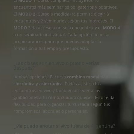
El
MODO 1
(Curso completo) incluye los 16
encuentros más seminarios obligatorios y optativos.
El
MODO 2
(Curso a medida) te permite elegir 8
encuentros y 2 seminarios según tus intereses. El
MODO 3
da acceso a un solo encuentro, y el
MODO 4
a un seminario individual. Cada opción tiene su
propio arancel, para que puedas adaptar la
formación a tu tiempo y presupuesto.
¿Las clases son en vivo o puedo verlas
después?
¡Ambas opciones! El curso
combina modalidad
sincrónica y asincrónica
. Podés asistir a los
encuentros en vivo y también acceder a las
grabaciones a tu ritmo, cuando quieras. Esto te da
flexibilidad para organizar tu cursada según tus
compromisos laborales o personales.
¿Me puedo anotar si vivo fuera de Argentina?