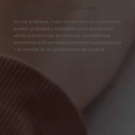
¿Qué pasa si no puedo asistir a algún
encuentro en vivo?
No hay problema. Todos los encuentros y seminarios
quedan grabados y disponibles para que puedas
verlos cuando mejor te convenga. La modalidad
asincrónica está pensada justamente para adaptarse
a la realidad de los profesionales de la salud.