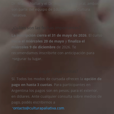
Dr. Martín Nallar y el Dr. Alejandro Nespral, ambos
son parte del equipo de Educación de Cultura
Paliativa.
¿Cuáles son las fechas importantes?
La inscripción cierra el 31 de mayo de 2026
. El curso
inicia el miércoles 20 de mayo
y
finaliza el
miércoles 9 de diciembre
de 2026. Te
recomendamos inscribirte con anticipación para
asegurar tu lugar.
¿Cómo puedo pagar? ¿Hay cuotas?
Sí. Todos los modos de cursada ofrecen la
opción de
pago en hasta 3 cuotas
. Para participantes en
Argentina los pagos son en pesos; para el exterior,
en dólares. Ante cualquier consulta sobre medios de
pago, podés escribirnos a
contacto@culturapaliativa.com
.