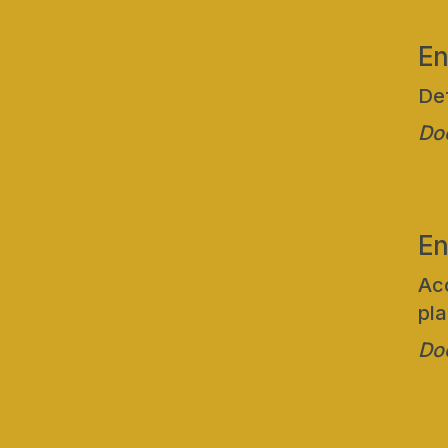
En
Def
Doc
En
Aco
pla
Doc