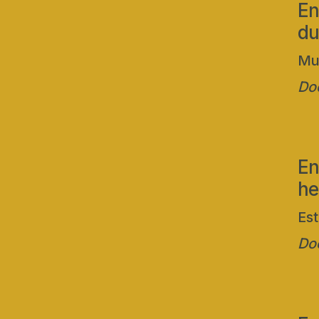
En
du
Mu
Doc
En
he
Est
Doc