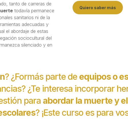
ado, tanto de carreras de
Quiero saber más
uerte
todavía permanece
nales sanitarios ni de la
ramientas adecuadas y
tual el abordaje de estas
negación sociocultural del
ermanezca silenciado y en
ón
? ¿Formás parte de
equipos o es
ncias? ¿Te interesa incorporar he
estión para
abordar la muerte y e
escolares
? ¡Este curso es para vos