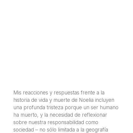
la liberación del
sufrimiento– nos
acerque a una
construcción
conjunta de alivio y
de esperanza
sustentada en el
cuidado.»
Mis reacciones y respuestas frente a la
historia de vida y muerte de Noelia incluyen
una profunda tristeza porque un ser humano
ha muerto, y la necesidad de reflexionar
sobre nuestra responsabilidad como
sociedad – no sólo limitada a la geografía