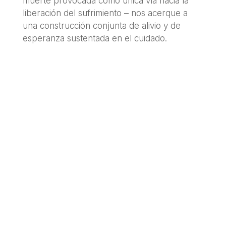
muerte provocada como única vía hacia la
liberación del sufrimiento – nos acerque a
una construcción conjunta de alivio y de
esperanza sustentada en el cuidado.
«Como sociedad,
sostengo que es un
imperativo ético
crecer en la
compasión y en la
esperanza, que –en
lugar de aceptar el
camino oscuro y
riesgoso de legitimar
la muerte provocada
como única vía hacia