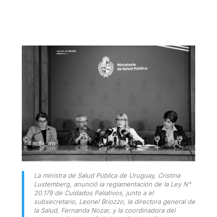
La ministra de Salud Pública de Uruguay, Cristina
Lustemberg, anunció la reglamentación de la Ley N°
20.179 de Cuidados Paliativos, junto a el
subsecretario, Leonel Briozzo, la directora general de
la Salud, Fernanda Nozar, y la coordinadora del