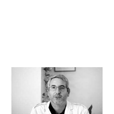
democráticos y de
calidad para todas las
personas. Lo
entendemos, sobre
todo, como un acto
de justicia social.»