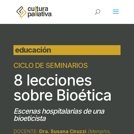
educación
CICLO DE SEMINARIOS
8 lecciones
sobre Bioética
Escenas hospitalarias de una
bioeticista
DOCENTE:
Dra. Susana Ciruzzi
(Memphis,