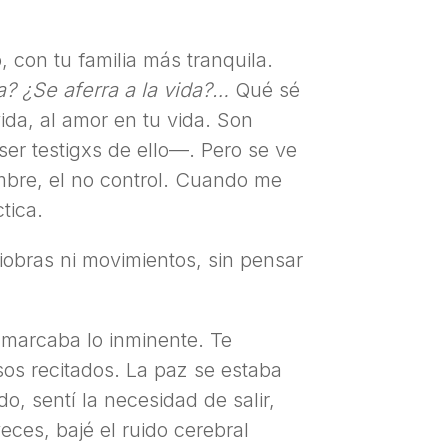
 con tu familia más tranquila.
ta? ¿Se aferra a la vida?…
Qué sé
vida, al amor en tu vida. Son
er testigxs de ello—. Pero se ve
umbre, el no control. Cuando me
tica.
niobras ni movimientos, sin pensar
n marcaba lo inminente. Te
sos recitados. La paz se estaba
o, sentí la necesidad de salir,
veces, bajé el ruido cerebral