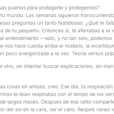
sas puertas para protegerte y protegernos?
 tu mundo. Las semanas siguieron transcurriendo,
esas preguntas un tanto fastidiosas:
¿Qué le fal
a la de tu pequeño. Entonces sí, te aferrabas a la 
l entendimiento —solo, y no tan solo, podemos s
 nos hace cuesta arriba el misterio, la incertid
n poco avergonzada a la vez. Teoría versus prác
l otro, sin intentar buscar explicaciones, sin ma
has cosas en ambas, creo. Ese día, tu respiració
tras te leían respirabas con el tempo de los ver
 de largos meses. Después de ese ratito compartid
or del sol en la cara, ver el cielo. Respiré varias 