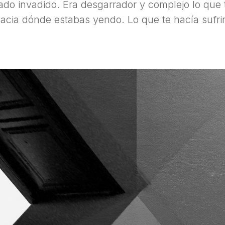
ado invadido. Era desgarrador y complejo lo que t
acia dónde estabas yendo. Lo que te hacía sufrir