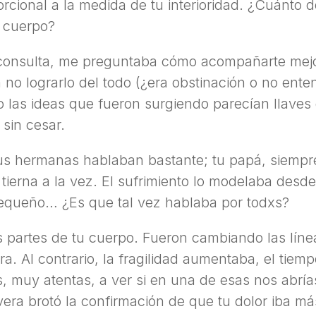
rcional a la medida de tu interioridad. ¿Cuánto 
n cuerpo?
consulta, me preguntaba cómo acompañarte mejo
 no lograrlo del todo (¿era obstinación o no ente
o las ideas que fueron surgiendo parecían llav
sin cesar.
us hermanas hablaban bastante; tu papá, siempre
tierna a la vez. El sufrimiento lo modelaba des
 pequeño… ¿Es que tal vez hablaba por todxs?
as partes de tu cuerpo. Fueron cambiando las líne
ra. Al contrario, la fragilidad aumentaba, el tie
s, muy atentas, a ver si en una de esas nos abría
vera brotó la confirmación de que tu dolor iba má