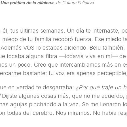
Una poética de la clínica»
, de Cultura Paliativa.
 él, tus últimas semanas. Un día te internaste, pe
El miedo de tu familia recobró fuerza. Ese miedo 
. Además VOS lo estabas diciendo. Belu tambié
e tocaba alguna fibra —todavía viva en mí— de m
rlamos un poco. Creo que intercambiamos más en 
ercarme bastante; tu voz era apenas perceptible
ue en verdad te desgarraba:
¿Por qué traje un h
?
Dijiste algunas cosas más, que no me acuerdo, 
s agujas pinchando a la vez. Se me llenaron los
on todas del cerebro. Nos miramos. No había re