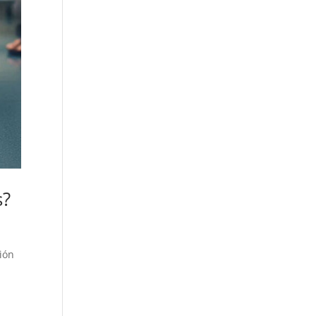
s?
ión