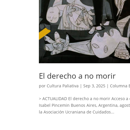
El derecho a no morir
por
Cultura Paliativa
|
Sep 3, 2025
|
Columna B
> ACTUALIDAD El derecho a no morir Acceso a c
Isabel Pincemin Buenos Aires, Argentina, agos
la Asociación Ucraniana de Cuidados...